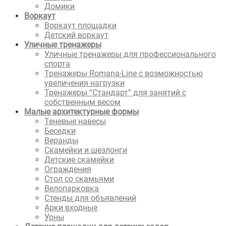
Домики
Воркаут
Воркаут площадки
Детский воркаут
Уличные тренажеры
Уличные тренажеры для профессионального
спорта
Тренажеры Romana-Line с возможностью
увеличения нагрузки
Тренажеры “Стандарт” для занятий с
собственным весом
Малые архитектурные формы
Теневые навесы
Беседки
Веранды
Скамейки и шезлонги
Детские скамейки
Ограждения
Стол со скамьями
Велопарковка
Стенды для объявлений
Арки входные
Урны