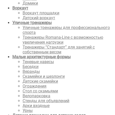
Домики
Воркаут
Воркаут площадки
Детский воркаут
Уличные тренажеры
Уличные тренажеры для профессионального
спорта
Тренажеры Romana-Line с возможностью
увеличения нагрузки
Тренажеры “Стандарт” для занятий с
собственным весом
Малые архитектурные формы
Теневые навесы
Беседки
Веранды
Скамейки и шезлонги
Детские скамейки
Ограждения
Стол со скамьями
Велопарковка
Стенды для объявлений
Арки входные
Урны