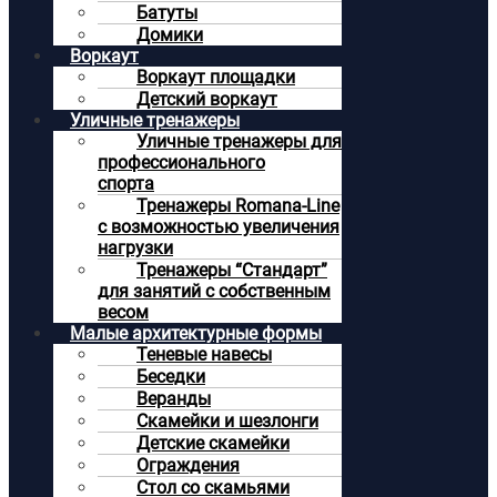
Батуты
Домики
Воркаут
Воркаут площадки
Детский воркаут
Уличные тренажеры
Уличные тренажеры для
профессионального
спорта
Тренажеры Romana-Line
с возможностью увеличения
нагрузки
Тренажеры “Стандарт”
для занятий с собственным
весом
Малые архитектурные формы
Теневые навесы
Беседки
Веранды
Скамейки и шезлонги
Детские скамейки
Ограждения
Стол со скамьями