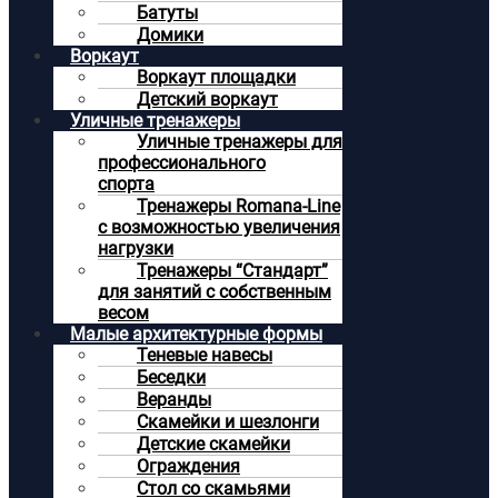
Батуты
Домики
Воркаут
Воркаут площадки
Детский воркаут
Уличные тренажеры
Уличные тренажеры для
профессионального
спорта
Тренажеры Romana-Line
с возможностью увеличения
нагрузки
Тренажеры “Стандарт”
для занятий с собственным
весом
Малые архитектурные формы
Теневые навесы
Беседки
Веранды
Скамейки и шезлонги
Детские скамейки
Ограждения
Стол со скамьями