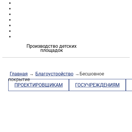
Продукция
Наши работы
О компании
Контакты
Проектировщикам
Госучреждениям
Застройщикам
Производство детских
площадок
Главная
→
Благоустройство
→Бесшовное
покрытие
ПРОЕКТИРОВЩИКАМ
ГОСУЧРЕЖДЕНИЯМ