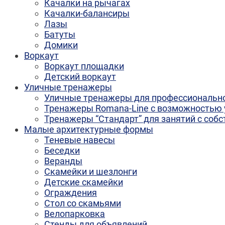
Качалки на рычагах
Качалки-балансиры
Лазы
Батуты
Домики
Воркаут
Воркаут площадки
Детский воркаут
Уличные тренажеры
Уличные тренажеры для профессионально
Тренажеры Romana-Line с возможностью 
Тренажеры “Стандарт” для занятий с соб
Малые архитектурные формы
Теневые навесы
Беседки
Веранды
Скамейки и шезлонги
Детские скамейки
Ограждения
Стол со скамьями
Велопарковка
Стенды для объявлений