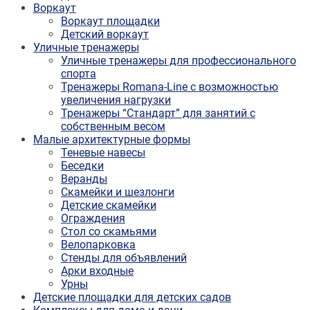
Воркаут
Воркаут площадки
Детский воркаут
Уличные тренажеры
Уличные тренажеры для профессионального
спорта
Тренажеры Romana-Line с возможностью
увеличения нагрузки
Тренажеры “Стандарт” для занятий с
собственным весом
Малые архитектурные формы
Теневые навесы
Беседки
Веранды
Скамейки и шезлонги
Детские скамейки
Ограждения
Стол со скамьями
Велопарковка
Стенды для объявлений
Арки входные
Урны
Детские площадки для детских садов