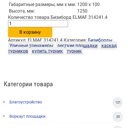
Габаритные размеры, мм х мм:
1200 х 100
Высота, мм:
1250
Количество товара Бизиборд ELMAF 314241.4
В корзину
Артикул:
ELMAF 314241.4
Категория:
Бизиборды
Уличные тренажеры
десткие площадки
каскад
турников
купить турник
турник
Категории товара
Благоустройство
121
Воркаут площадки
25