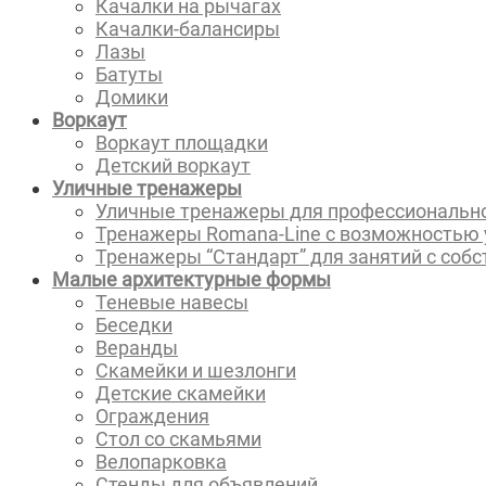
Качалки на рычагах
Качалки-балансиры
Лазы
Батуты
Домики
Воркаут
Воркаут площадки
Детский воркаут
Уличные тренажеры
Уличные тренажеры для профессионально
Тренажеры Romana-Line с возможностью 
Тренажеры “Стандарт” для занятий с соб
Малые архитектурные формы
Теневые навесы
Беседки
Веранды
Скамейки и шезлонги
Детские скамейки
Ограждения
Стол со скамьями
Велопарковка
Стенды для объявлений