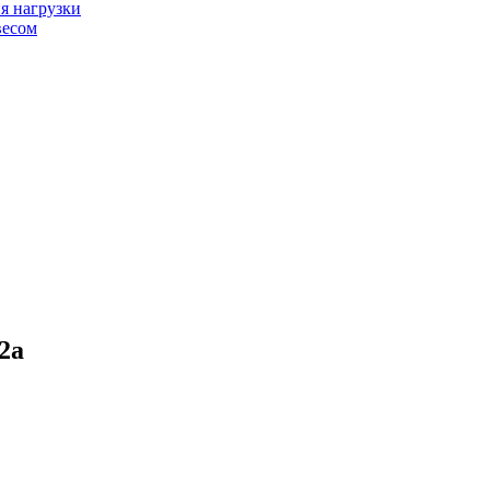
я нагрузки
весом
2а