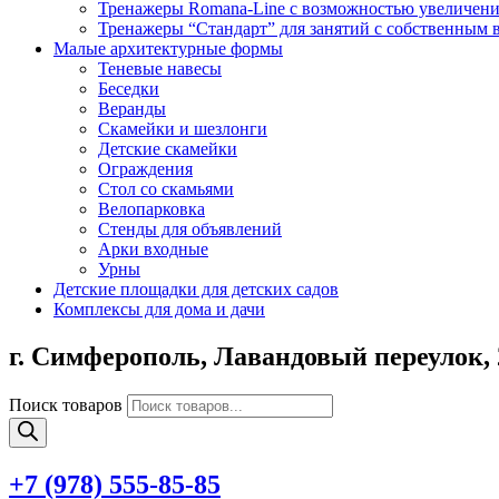
Тренажеры Romana-Line с возможностью увеличени
Тренажеры “Стандарт” для занятий с собственным 
Малые архитектурные формы
Теневые навесы
Беседки
Веранды
Скамейки и шезлонги
Детские скамейки
Ограждения
Стол со скамьями
Велопарковка
Стенды для объявлений
Арки входные
Урны
Детские площадки для детских садов
Комплексы для дома и дачи
г. Симферополь,
Лавандовый переулок, 
Поиск товаров
+7 (978)
555-85-85