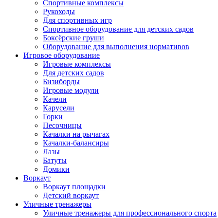
Спортивные комплексы
Рукоходы
Для спортивных игр
Спортивное оборудование для детских садов
Боксёрские груши
Оборудование для выполнения нормативов
Игровое оборудование
Игровые комплексы
Для детских садов
Бизиборды
Игровые модули
Качели
Карусели
Горки
Песочницы
Качалки на рычагах
Качалки-балансиры
Лазы
Батуты
Домики
Воркаут
Воркаут площадки
Детский воркаут
Уличные тренажеры
Уличные тренажеры для профессионального спорта