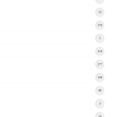
25
219
1
324
277
106
80
3
19