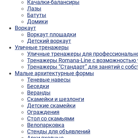
Качалки-балансиры
Лазы
Батуты
Домики
Воркаут
Воркаут площадки
Детский воркаут
Уличные тренажеры
Уличные тренажеры для профессионально
Тренажеры Romana-Line с возможностью 
Тренажеры “Стандарт” для занятий с соб
Малые архитектурные формы
Теневые навесы
Беседки
Веранды
Скамейки и шезлонги
Детские скамейки
Ограждения
Стол со скамьями
Велопарковка
Стенды для объявлений
Арки входные