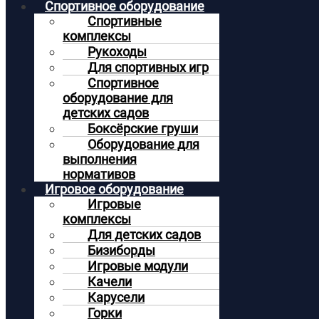
Спортивное оборудование
Спортивные
комплексы
Рукоходы
Для спортивных игр
Спортивное
оборудование для
детских садов
Боксёрские груши
Оборудование для
выполнения
нормативов
Игровое оборудование
Игровые
комплексы
Для детских садов
Бизиборды
Игровые модули
Качели
Карусели
Горки