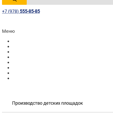
+7 (978)
555-85-85
Меню
Главная
Продукция
Наши работы
О компании
Контакты
Проектировщикам
Госучреждениям
Застройщикам
Производство детских площадок