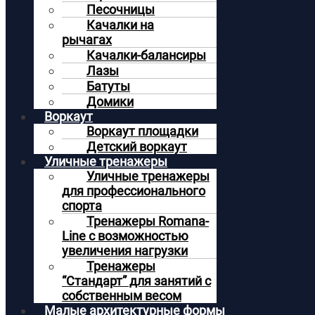
Песочницы
Качалки на
рычагах
Качалки-балансиры
Лазы
Батуты
Домики
Воркаут
Воркаут площадки
Детский воркаут
Уличные тренажеры
Уличные тренажеры
для профессионального
спорта
Тренажеры Romana-
Line с возможностью
увеличения нагрузки
Тренажеры
“Стандарт” для занятий с
собственным весом
Малые архитектурные формы