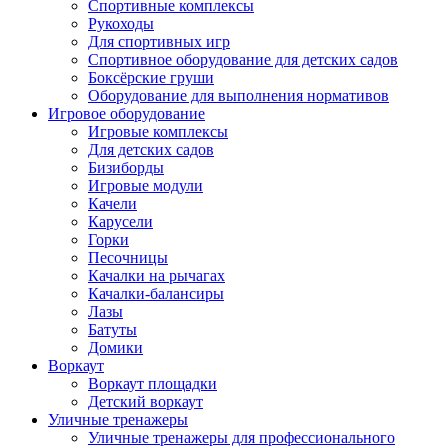
Спортивные комплексы
Рукоходы
Для спортивных игр
Спортивное оборудование для детских садов
Боксёрские груши
Оборудование для выполнения нормативов
Игровое оборудование
Игровые комплексы
Для детских садов
Бизиборды
Игровые модули
Качели
Карусели
Горки
Песочницы
Качалки на рычагах
Качалки-балансиры
Лазы
Батуты
Домики
Воркаут
Воркаут площадки
Детский воркаут
Уличные тренажеры
Уличные тренажеры для профессионального