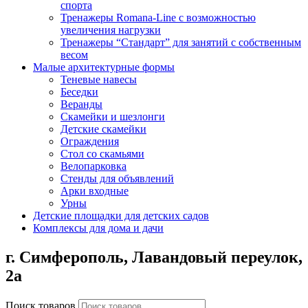
спорта
Тренажеры Romana-Line с возможностью
увеличения нагрузки
Тренажеры “Стандарт” для занятий с собственным
весом
Малые архитектурные формы
Теневые навесы
Беседки
Веранды
Скамейки и шезлонги
Детские скамейки
Ограждения
Стол со скамьями
Велопарковка
Стенды для объявлений
Арки входные
Урны
Детские площадки для детских садов
Комплексы для дома и дачи
г. Симферополь,
Лавандовый переулок,
2а
Поиск товаров