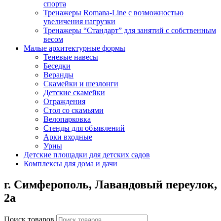
спорта
Тренажеры Romana-Line с возможностью
увеличения нагрузки
Тренажеры “Стандарт” для занятий с собственным
весом
Малые архитектурные формы
Теневые навесы
Беседки
Веранды
Скамейки и шезлонги
Детские скамейки
Ограждения
Стол со скамьями
Велопарковка
Стенды для объявлений
Арки входные
Урны
Детские площадки для детских садов
Комплексы для дома и дачи
г. Симферополь,
Лавандовый переулок,
2а
Поиск товаров