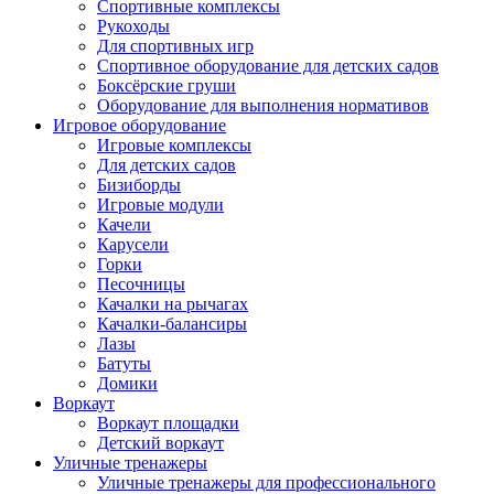
Спортивные комплексы
Рукоходы
Для спортивных игр
Спортивное оборудование для детских садов
Боксёрские груши
Оборудование для выполнения нормативов
Игровое оборудование
Игровые комплексы
Для детских садов
Бизиборды
Игровые модули
Качели
Карусели
Горки
Песочницы
Качалки на рычагах
Качалки-балансиры
Лазы
Батуты
Домики
Воркаут
Воркаут площадки
Детский воркаут
Уличные тренажеры
Уличные тренажеры для профессионального