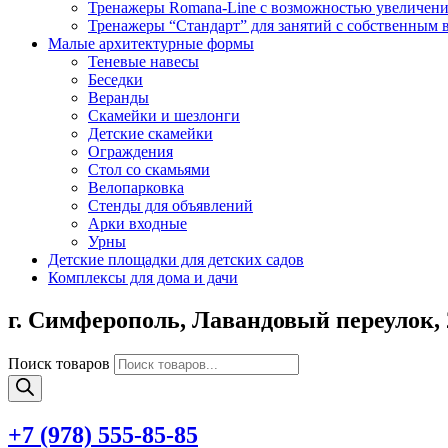
Тренажеры Romana-Line с возможностью увеличени
Тренажеры “Стандарт” для занятий с собственным 
Малые архитектурные формы
Теневые навесы
Беседки
Веранды
Скамейки и шезлонги
Детские скамейки
Ограждения
Стол со скамьями
Велопарковка
Стенды для объявлений
Арки входные
Урны
Детские площадки для детских садов
Комплексы для дома и дачи
г. Симферополь,
Лавандовый переулок, 
Поиск товаров
+7 (978)
555-85-85