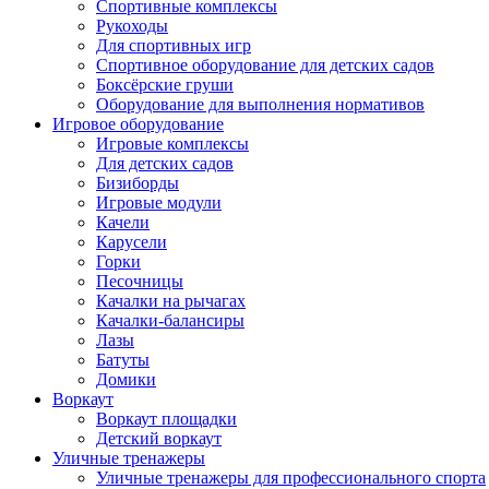
Спортивные комплексы
Рукоходы
Для спортивных игр
Спортивное оборудование для детских садов
Боксёрские груши
Оборудование для выполнения нормативов
Игровое оборудование
Игровые комплексы
Для детских садов
Бизиборды
Игровые модули
Качели
Карусели
Горки
Песочницы
Качалки на рычагах
Качалки-балансиры
Лазы
Батуты
Домики
Воркаут
Воркаут площадки
Детский воркаут
Уличные тренажеры
Уличные тренажеры для профессионального спорта