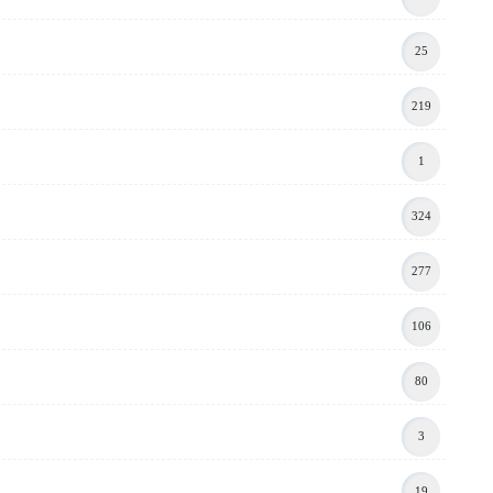
25
219
1
324
277
106
80
3
19