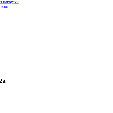
я нагрузки
весом
2а