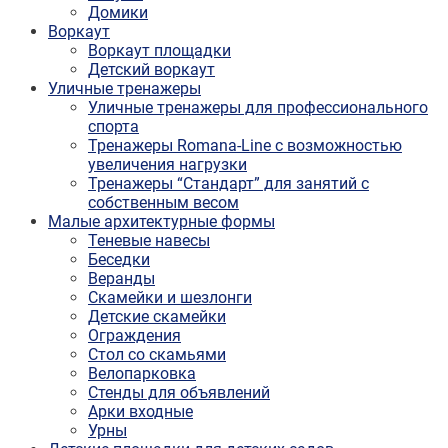
Домики
Воркаут
Воркаут площадки
Детский воркаут
Уличные тренажеры
Уличные тренажеры для профессионального
спорта
Тренажеры Romana-Line с возможностью
увеличения нагрузки
Тренажеры “Стандарт” для занятий с
собственным весом
Малые архитектурные формы
Теневые навесы
Беседки
Веранды
Скамейки и шезлонги
Детские скамейки
Ограждения
Стол со скамьями
Велопарковка
Стенды для объявлений
Арки входные
Урны