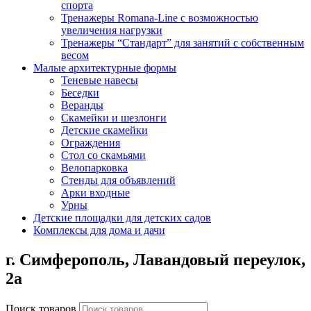
спорта
Тренажеры Romana-Line с возможностью
увеличения нагрузки
Тренажеры “Стандарт” для занятий с собственным
весом
Малые архитектурные формы
Теневые навесы
Беседки
Веранды
Скамейки и шезлонги
Детские скамейки
Ограждения
Стол со скамьями
Велопарковка
Стенды для объявлений
Арки входные
Урны
Детские площадки для детских садов
Комплексы для дома и дачи
г. Симферополь,
Лавандовый переулок,
2а
Поиск товаров