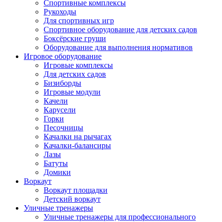
Спортивные комплексы
Рукоходы
Для спортивных игр
Спортивное оборудование для детских садов
Боксёрские груши
Оборудование для выполнения нормативов
Игровое оборудование
Игровые комплексы
Для детских садов
Бизиборды
Игровые модули
Качели
Карусели
Горки
Песочницы
Качалки на рычагах
Качалки-балансиры
Лазы
Батуты
Домики
Воркаут
Воркаут площадки
Детский воркаут
Уличные тренажеры
Уличные тренажеры для профессионального