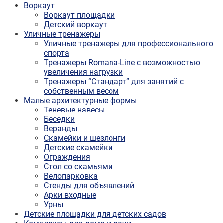
Воркаут
Воркаут площадки
Детский воркаут
Уличные тренажеры
Уличные тренажеры для профессионального
спорта
Тренажеры Romana-Line с возможностью
увеличения нагрузки
Тренажеры “Стандарт” для занятий с
собственным весом
Малые архитектурные формы
Теневые навесы
Беседки
Веранды
Скамейки и шезлонги
Детские скамейки
Ограждения
Стол со скамьями
Велопарковка
Стенды для объявлений
Арки входные
Урны
Детские площадки для детских садов