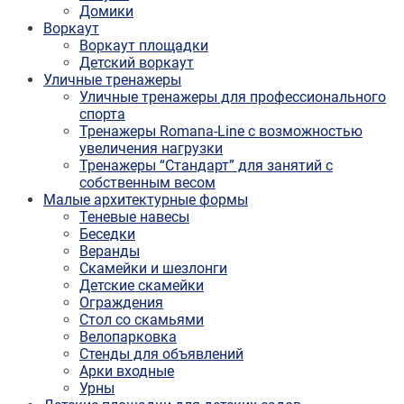
Домики
Воркаут
Воркаут площадки
Детский воркаут
Уличные тренажеры
Уличные тренажеры для профессионального
спорта
Тренажеры Romana-Line с возможностью
увеличения нагрузки
Тренажеры “Стандарт” для занятий с
собственным весом
Малые архитектурные формы
Теневые навесы
Беседки
Веранды
Скамейки и шезлонги
Детские скамейки
Ограждения
Стол со скамьями
Велопарковка
Стенды для объявлений
Арки входные
Урны