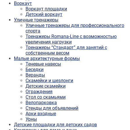
Воркаут
Воркаут площадки
Детский воркаут
Уличные тренажеры
Уличные тренажеры для профессионального
спорта
Тренажеры Romana-Line с возможностью
увеличения нагрузки
Тренажеры “Стандарт” для занятий с
собственным весом
Малые архитектурные формы
Теневые навесы
Беседки
Веранды
Скамейки и шезлонги
Детские скамейки
Ограждения
Стол со скамьями
Велопарковка
Стенды для объявлений
Арки входные
Урны
Детские площадки для детских садов