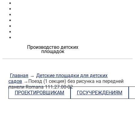
Продукция
Наши работы
О компании
Контакты
Проектировщикам
Госучреждениям
Застройщикам
Производство детских
площадок
Главная
→
Детские площадки для детских
садов
→Поезд (1 секция) без рисунка на передней
панели Romana 111.27.00-02
ПРОЕКТИРОВЩИКАМ
ГОСУЧРЕЖДЕНИЯМ