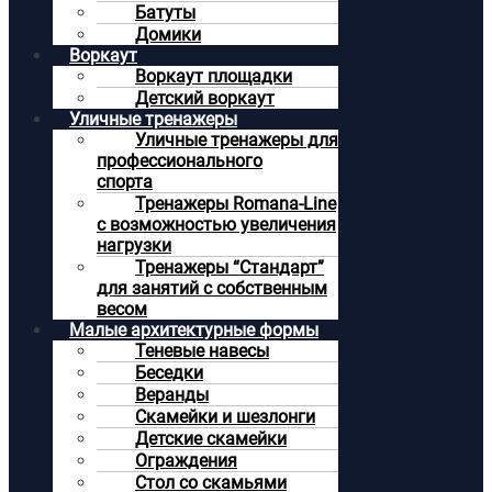
Батуты
Домики
Воркаут
Воркаут площадки
Детский воркаут
Уличные тренажеры
Уличные тренажеры для
профессионального
спорта
Тренажеры Romana-Line
с возможностью увеличения
нагрузки
Тренажеры “Стандарт”
для занятий с собственным
весом
Малые архитектурные формы
Теневые навесы
Беседки
Веранды
Скамейки и шезлонги
Детские скамейки
Ограждения
Стол со скамьями