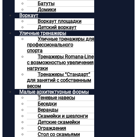
Батуты
Домики
Воркаут
Воркаут площадки
Детский воркаут
Уличные тренажеры
Уличные тренажеры для
профессионального
спорта
Тренажеры Romana-Line
с возможностью увеличения
нагрузки
Тренажеры “Стандарт”
для занятий с собственным
весом
Малые архитектурные формы
Теневые навесы
Беседки
Веранды
Скамейки и шезлонги
Детские скамейки
Ограждения
Стол со скамьями