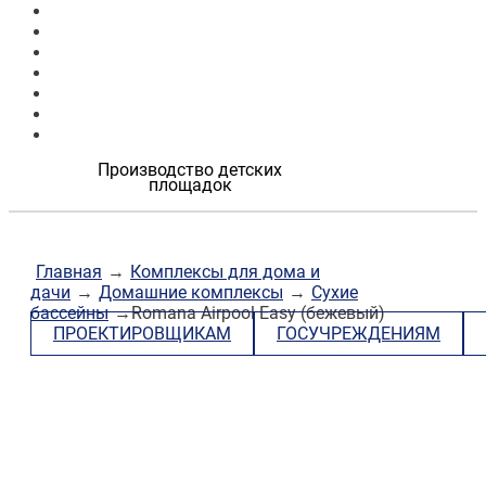
Продукция
Наши работы
О компании
Контакты
Проектировщикам
Госучреждениям
Застройщикам
Производство детских
площадок
Главная
→
Комплексы для дома и
дачи
→
Домашние комплексы
→
Сухие
бассейны
→Romana Airpool Easy (бежевый)
ПРОЕКТИРОВЩИКАМ
ГОСУЧРЕЖДЕНИЯМ