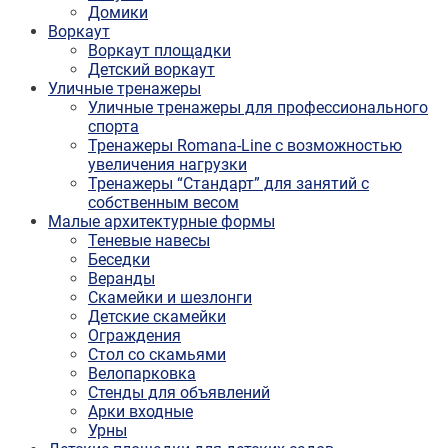
Домики
Воркаут
Воркаут площадки
Детский воркаут
Уличные тренажеры
Уличные тренажеры для профессионального
спорта
Тренажеры Romana-Line с возможностью
увеличения нагрузки
Тренажеры “Стандарт” для занятий с
собственным весом
Малые архитектурные формы
Теневые навесы
Беседки
Веранды
Скамейки и шезлонги
Детские скамейки
Ограждения
Стол со скамьями
Велопарковка
Стенды для объявлений
Арки входные
Урны