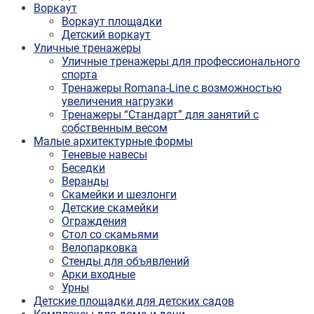
Воркаут
Воркаут площадки
Детский воркаут
Уличные тренажеры
Уличные тренажеры для профессионального
спорта
Тренажеры Romana-Line с возможностью
увеличения нагрузки
Тренажеры “Стандарт” для занятий с
собственным весом
Малые архитектурные формы
Теневые навесы
Беседки
Веранды
Скамейки и шезлонги
Детские скамейки
Ограждения
Стол со скамьями
Велопарковка
Стенды для объявлений
Арки входные
Урны
Детские площадки для детских садов