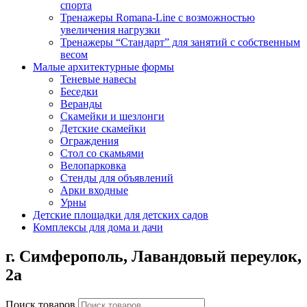
спорта
Тренажеры Romana-Line с возможностью
увеличения нагрузки
Тренажеры “Стандарт” для занятий с собственным
весом
Малые архитектурные формы
Теневые навесы
Беседки
Веранды
Скамейки и шезлонги
Детские скамейки
Ограждения
Стол со скамьями
Велопарковка
Стенды для объявлений
Арки входные
Урны
Детские площадки для детских садов
Комплексы для дома и дачи
г. Симферополь,
Лавандовый переулок,
2а
Поиск товаров