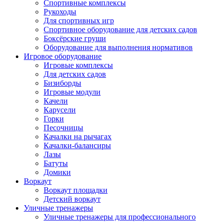
Спортивные комплексы
Рукоходы
Для спортивных игр
Спортивное оборудование для детских садов
Боксёрские груши
Оборудование для выполнения нормативов
Игровое оборудование
Игровые комплексы
Для детских садов
Бизиборды
Игровые модули
Качели
Карусели
Горки
Песочницы
Качалки на рычагах
Качалки-балансиры
Лазы
Батуты
Домики
Воркаут
Воркаут площадки
Детский воркаут
Уличные тренажеры
Уличные тренажеры для профессионального