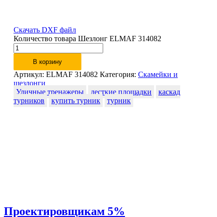
Скачать DXF файл
Количество товара Шезлонг ELMAF 314082
В корзину
Артикул:
ELMAF 314082
Категория:
Скамейки и
шезлонги
Уличные тренажеры
десткие площадки
каскад
турников
купить турник
турник
Проектировщикам 5%