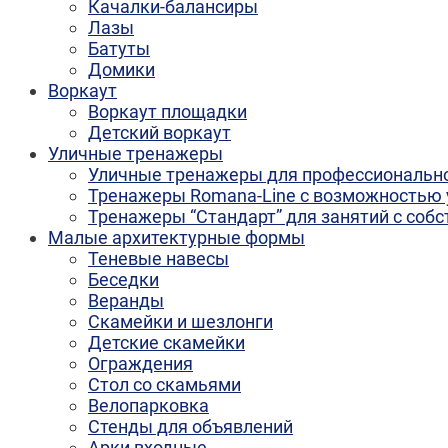
Качалки-балансиры
Лазы
Батуты
Домики
Воркаут
Воркаут площадки
Детский воркаут
Уличные тренажеры
Уличные тренажеры для профессионально
Тренажеры Romana-Line с возможностью 
Тренажеры “Стандарт” для занятий с соб
Малые архитектурные формы
Теневые навесы
Беседки
Веранды
Скамейки и шезлонги
Детские скамейки
Ограждения
Стол со скамьями
Велопарковка
Стенды для объявлений
Арки входные