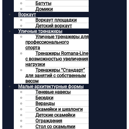
Батуты
Домики
Воркаут
Воркаут площадки
Детский воркаут
Уличные тренажеры
Уличные тренажеры для
профессионального
спорта
Тренажеры Romana-Line
с возможностью увеличения
нагрузки
Тренажеры “Стандарт”
для занятий с собственным
весом
Малые архитектурные формы
Теневые навесы
Беседки
Веранды
Скамейки и шезлонги
Детские скамейки
Ограждения
Стол со скамьями