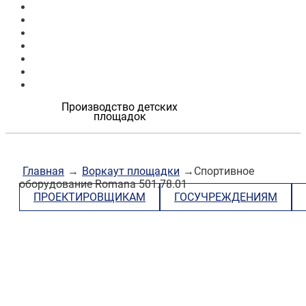
Продукция
Наши работы
О компании
Контакты
Проектировщикам
Госучреждениям
Застройщикам
Производство детских
площадок
Главная
→
Воркаут площадки
→Спортивное
оборудование Romana 501.78.01
ПРОЕКТИРОВЩИКАМ
ГОСУЧРЕЖДЕНИЯМ