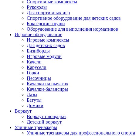
Спортивные комплексы
Рукоходы
Для спортивных игр
Спортивное оборудование для детских садов
Боксёрские груши
Оборудование для выполнения нормативов
Игровое оборудование
Игровые комплексы
Для детских садов
Бизиборды
Игровые модули
Качели
Карусели
Горки
Песочницы
Качалки на рычагах
Качалки-балансиры
Лазы
Батуты
Домики
Воркаут
Воркаут площадки
Детский воркаут
Уличные тренажеры
Уличные тренажеры для профессионального спорта