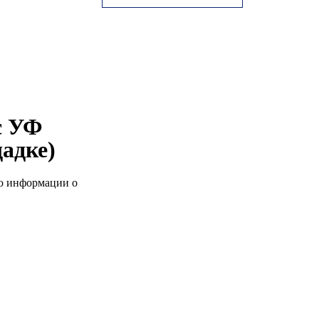
с УФ
адке)
ью информации о