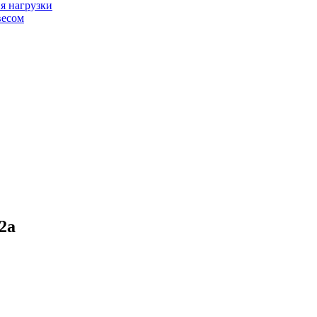
я нагрузки
весом
2а