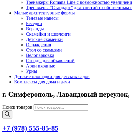
Тренажеры Romana-Line с возможностью увеличени
Тренажеры “Стандарт” для занятий с собственным 
Малые архитектурные формы
Теневые навесы
Беседки
Веранды
Скамейки и шезлонги
Детские скамейки
Ограждения
Стол со скамьями
Велопарковка
Стенды для объявлений
Арки входные
Урны
Детские площадки для детских садов
Комплексы для дома и дачи
г. Симферополь,
Лавандовый переулок, 
Поиск товаров
+7 (978)
555-85-85