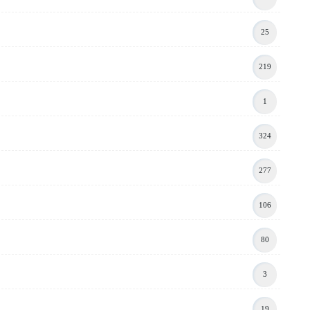
25
219
1
324
277
106
80
3
19