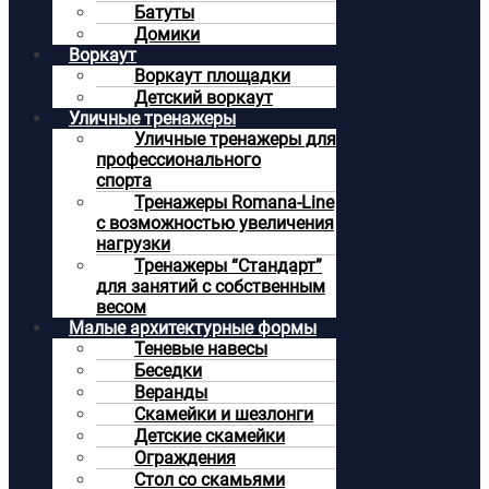
Батуты
Домики
Воркаут
Воркаут площадки
Детский воркаут
Уличные тренажеры
Уличные тренажеры для
профессионального
спорта
Тренажеры Romana-Line
с возможностью увеличения
нагрузки
Тренажеры “Стандарт”
для занятий с собственным
весом
Малые архитектурные формы
Теневые навесы
Беседки
Веранды
Скамейки и шезлонги
Детские скамейки
Ограждения
Стол со скамьями