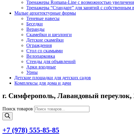
Тренажеры Romana-Line с возможностью увеличени
Тренажеры “Стандарт” для занятий с собственным 
Малые архитектурные формы
Теневые навесы
Беседки
Веранды
Скамейки и шезлонги
Детские скамейки
Ограждения
Стол со скамьями
Велопарковка
Стенды для объявлений
Арки входные
Урны
Детские площадки для детских садов
Комплексы для дома и дачи
г. Симферополь,
Лавандовый переулок, 
Поиск товаров
+7 (978)
555-85-85