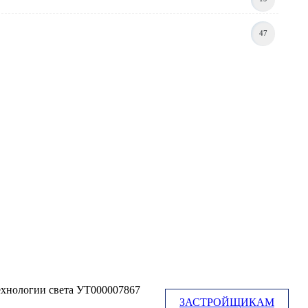
47
хнологии света УТ000007867
ЗАСТРОЙЩИКАМ