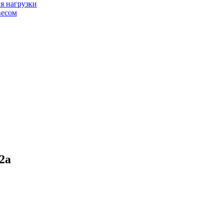
я нагрузки
весом
2а