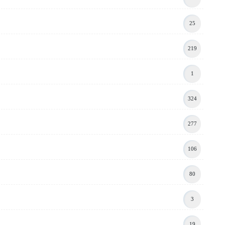
25
219
1
324
277
106
80
3
19