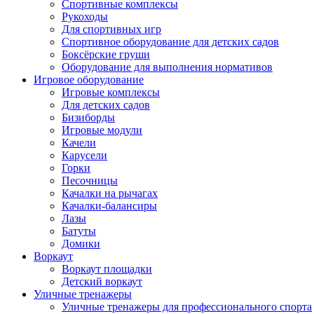
Спортивные комплексы
Рукоходы
Для спортивных игр
Спортивное оборудование для детских садов
Боксёрские груши
Оборудование для выполнения нормативов
Игровое оборудование
Игровые комплексы
Для детских садов
Бизиборды
Игровые модули
Качели
Карусели
Горки
Песочницы
Качалки на рычагах
Качалки-балансиры
Лазы
Батуты
Домики
Воркаут
Воркаут площадки
Детский воркаут
Уличные тренажеры
Уличные тренажеры для профессионального спорта