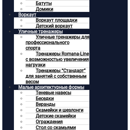
Батуты
Домики
Воркаут
Воркаут площадки
Детский воркаут
Уличные тренажеры
Уличные тренажеры для
профессионального
спорта
Тренажеры Romana-Line
с возможностью увеличения
нагрузки
Тренажеры “Стандарт”
для занятий с собственным
весом
Малые архитектурные формы
Теневые навесы
Беседки
Веранды
Скамейки и шезлонги
Детские скамейки
Ограждения
Стол со скамьями