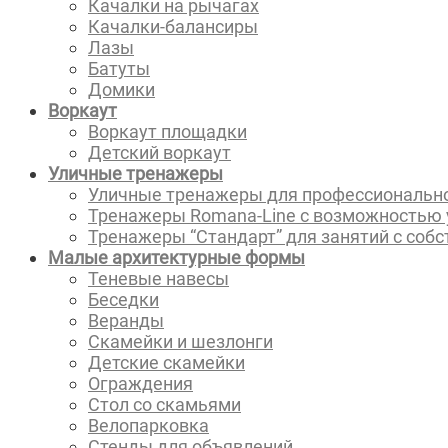
Качалки на рычагах
Качалки-балансиры
Лазы
Батуты
Домики
Воркаут
Воркаут площадки
Детский воркаут
Уличные тренажеры
Уличные тренажеры для профессионально
Тренажеры Romana-Line с возможностью 
Тренажеры “Стандарт” для занятий с соб
Малые архитектурные формы
Теневые навесы
Беседки
Веранды
Скамейки и шезлонги
Детские скамейки
Ограждения
Стол со скамьями
Велопарковка
Стенды для объявлений