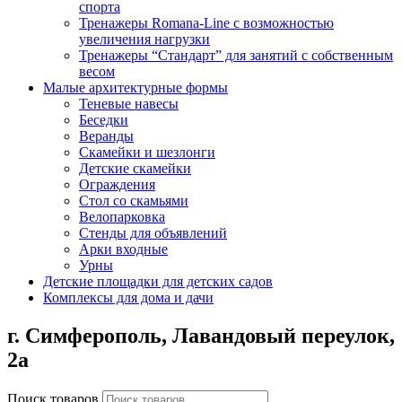
спорта
Тренажеры Romana-Line с возможностью
увеличения нагрузки
Тренажеры “Стандарт” для занятий с собственным
весом
Малые архитектурные формы
Теневые навесы
Беседки
Веранды
Скамейки и шезлонги
Детские скамейки
Ограждения
Стол со скамьями
Велопарковка
Стенды для объявлений
Арки входные
Урны
Детские площадки для детских садов
Комплексы для дома и дачи
г. Симферополь,
Лавандовый переулок,
2а
Поиск товаров