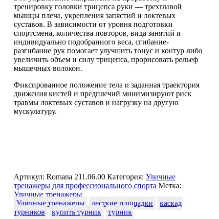
тренировку головки трицепса руки — трехглавой
мышцы плеча, укрепления запястий и локтевых
суставов. В зависимости от уровня подготовки
спортсмена, количества повторов, вида занятий и
индивидуально подобранного веса, сгибание-
разгибание рук помогает улучшить тонус и контур либо
увеличить объем и силу трицепса, прорисовать рельеф
мышечных волокон.
Фиксированное положение тела и заданная траектория
движения кистей и предплечий минимизируют риск
травмы локтевых суставов и нагрузку на другую
мускулатуру.
Артикул:
Romana 211.06.00
Категория:
Уличные
тренажеры для профессионального спорта
Метка:
Уличные тренажеры
Уличные тренажеры
десткие площадки
каскад
турников
купить турник
турник