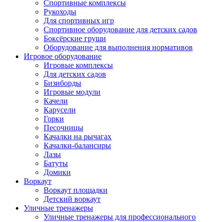
Спортивные комплексы
Рукоходы
Для спортивных игр
Спортивное оборудование для детских садов
Боксёрские груши
Оборудование для выполнения нормативов
Игровое оборудование
Игровые комплексы
Для детских садов
Бизиборды
Игровые модули
Качели
Карусели
Горки
Песочницы
Качалки на рычагах
Качалки-балансиры
Лазы
Батуты
Домики
Воркаут
Воркаут площадки
Детский воркаут
Уличные тренажеры
Уличные тренажеры для профессионального